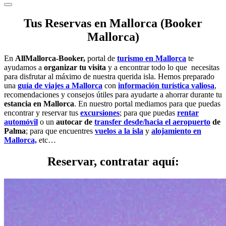
Tus Reservas en Mallorca (Booker
Mallorca)
En
AllMallorca-Booker,
portal de
turismo en Mallorca
te
ayudamos a
organizar tu visita
y a encontrar todo lo que necesitas
para disfrutar al máximo de nuestra querida isla. Hemos preparado
una
guía de viajes a Mallorca
con
información turística valiosa
,
recomendaciones y consejos útiles para ayudarte a ahorrar durante tu
estancia en Mallorca
. En nuestro portal mediamos para que puedas
encontrar y reservar tus
excursiones
; para que puedas
rentar
automóvil
o un
autocar de
transfer desde/hacia el aeropuerto
de
Palma
; para que encuentres
vuelos a la isla
y
alojamiento en
Mallorca,
etc…
Reservar, contratar aquí: