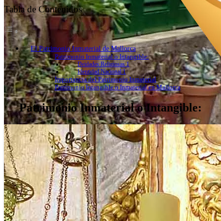
Tabla de Contenidos
El Patrimonio Inmaterial de Mallorca
Patrimonio Inmaterial o Intangible:
Deidades Religiosas 1
Identidad Nacional 1
Importancia del Patrimonio Inmaterial
Patrimonio Intangible o Inmaterial en Mallorca
Patrimonio Inmaterial o Intangible: