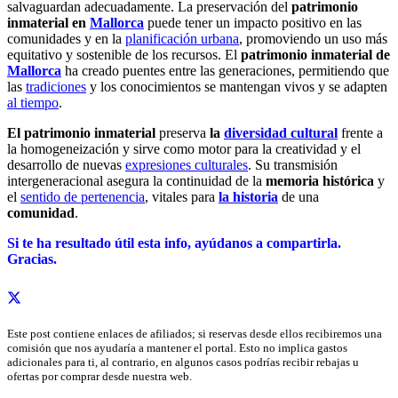
salvaguardan adecuadamente.
La preservación del
patrimonio
inmaterial en
Mallorca
puede tener un impacto positivo en las
comunidades y en la
planificación urbana
, promoviendo un uso más
equitativo y sostenible de los recursos.
E
l
patrimonio inmaterial de
Mallorca
ha creado puentes entre las generaciones, permitiendo que
las
tradiciones
y los conocimientos se mantengan vivos y se adapten
al tiempo
.
El patrimonio inmaterial
preserva
la
diversidad cultural
frente a
la homogeneización y sirve como motor para la creatividad y el
desarrollo de nuevas
expresiones culturales
.
Su transmisión
intergeneracional asegura la continuidad de la
memoria histórica
y
el
sentido de pertenencia
, vitales para
la historia
de una
comunidad
.
Si te ha resultado útil esta info,
ayúdanos a c
ompartirla.
Gracias.
Este post contiene enlaces de afiliados; si reservas desde ellos recibiremos una
comisión que nos ayudaría a mantener el portal. Esto no implica gastos
adicionales para ti, al contrario, en algunos casos podrías recibir rebajas u
ofertas por comprar desde nuestra web.