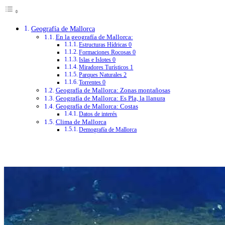
Geografía de Mallorca
En la geografía de Mallorca:
Estructuras Hídricas 0
Formaciones Rocosas 0
Islas e Islotes 0
Miradores Turísticos 1
Parques Naturales 2
Torrentes 0
Geografía de Mallorca: Zonas montañosas
Geografía de Mallorca: Es Pla, la llanura
Geografía de Mallorca: Costas
Datos de interés
Clima de Mallorca
Demografía de Mallorca