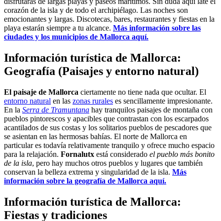
disfrutarás de largas playas y paseos marítimos. Sin duda aquí late el
corazón de la isla y de todo el archipiélago. Las noches son
emocionantes y largas. Discotecas, bares, restaurantes y fiestas en la
playa estarán siempre a tu alcance.
Más información sobre las
ciudades y los municipios de Mallorca aquí.
Información turística de Mallorca:
Geografía (Paisajes y entorno natural)
El paisaje de Mallorca
ciertamente no tiene nada que ocultar. El
entorno natural
en las
zonas rurales
es sencillamente impresionante.
En la
Serra de Tramuntana
hay tranquilos paisajes de montaña con
pueblos pintorescos y apacibles que contrastan con los escarpados
acantilados de sus costas y los solitarios pueblos de pescadores que
se asientan en las hermosas bahías. El norte de Mallorca en
particular es todavía relativamente tranquilo y ofrece mucho espacio
para la relajación.
Fornalutx
está considerado
el pueblo más bonito
de la isla
, pero hay muchos otros pueblos y lugares que también
conservan la belleza extrema y singularidad de la isla.
Más
información sobre la geografía de Mallorca aquí.
Información turística de Mallorca:
Fiestas y tradiciones