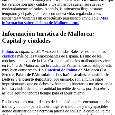
los veranos son muy cálidos y los inviernos suelen ser suaves y
moderadamente soleados. Además, la primavera llega bastante
temprano y el paisaje florece con nueva vida, regalando a sus
residentes y visitantes un espectáculo paisajístico envidiable.
Más
información sobre el clima de Mallorca aquí.
Información turística de Mallorca:
Capital y ciudades
Palma
,
la capital de Mallorca
en las Islas Baleares es una de las
ciudades
más bellas y emocionantes de España. Es uno de los
muchos atractivos de la isla. Casi la mitad de los mallorquines viven
en
Palma de Mallorca
. En la ciudad de Palma, el casco antiguo está
muy bien conservado.
La
Catedral de Palma
de Mallorca (La
Seu)
, el
Palau de l’Almudaina
, Los
baños árabes
, el
castillo de
Bellver
y el
puerto deportivo
, por ejemplo, son algunos sitios
impresionantes que no debes excluir de tus itinerarios turísticos en la
isla. La ciudad tiene una cantidad increíble de
sitios por descubrir
,
así que aquí no tendrás tiempo para el aburrimiento.
En los espacios más turísticos de la ciudad podrás encontrar mucho
tráfico y bullicio, pero también lugares tranquilos y muy apacibles
donde disfrutar de una hermosa puesta de sol. En la costa de Palma