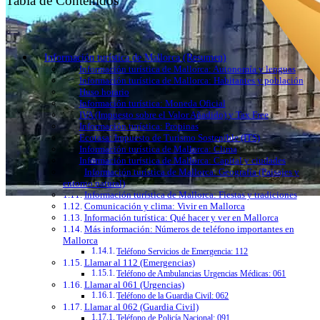
Tabla de Contenidos
Información turística de Mallorca (Resumen)
Información turística de Mallorca: Autonomía y lenguas
Información turística de Mallorca: Habitantes y población
Huso horario
Información turística: Moneda Oficial
IVA (Impuesto sobre el Valor Añadido) y Tax Free
Información turística: Propinas
Ecotasa: Impuesto de Turismo Sostenible (ITS)
Información turística de Mallorca: Clima
Información turística de Mallorca: Capital y ciudades
Información turística de Mallorca: Geografía (Paisajes y
entorno natural)
Información turística de Mallorca: Fiestas y tradiciones
Comunicación y clima: Vivir en Mallorca
Información turística: Qué hacer y ver en Mallorca
Más información: Números de teléfono importantes en
Mallorca
Teléfono Servicios de Emergencia: 112
Llamar al 112 (Emergencias)
Teléfono de Ambulancias Urgencias Médicas: 061
Llamar al 061 (Urgencias)
Teléfono de la Guardia Civil: 062
Llamar al 062 (Guardia Civil)
Teléfono de Policía Nacional: 091