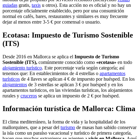
guiadas
gratis,
taxis
u otros). Esta acción no es oficial y no hay un
porcentaje oficialmente establecido, pero por una consumición
normal en cafés, bares, restaurantes y similares es muy frecuente
dejar al menos entre 3-5 € por comensal o usuario.
Ecotasa: Impuesto de Turismo Sostenible
(ITS)
Desde 2016 en Mallorca se aplica el
Impuesto de Turismo
Sostenible (ITS),
comúnmente conocido como
«ecotasa»
en todo
alojamiento turístico
. Este porcentaje varía según categoría; así
tenemos que: En establecimientos de 4 estrellas o
apartamentos
turísticos
de 4 llaves se aplican 4 € de impuesto por huésped. En los
alojamientos
de 3 estrellas se aplican 3 € por huésped y en los
apartamentos turísticos, en las viviendas turísticas, los alojamientos
rurales y
cruceros
se aplica un impuesto de 2 € por huésped.
Información turística de Mallorca: Clima
El clima mediterráneo, la forma de vida y la hospitalidad de los
mallorquines, que a pesar del
turismo
de masas han sabido conservar
la isla como un paraíso vacacional y turístico de primera categoría,
hacen que muchos extranjeros se asienten a
vivir en Mallorca
. Aquí