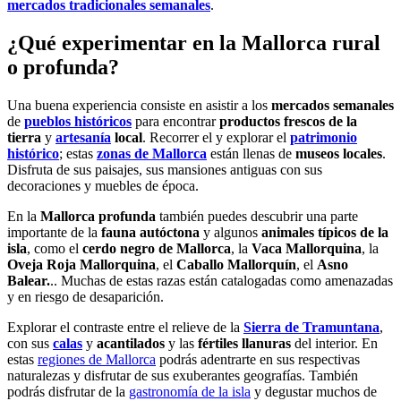
mercados tradicionales semanales
.
¿Qué experimentar en la Mallorca rural
o profunda?
Una buena experiencia consiste en asistir a los
mercados semanales
de
pueblos históricos
para encontrar
productos frescos de la
tierra
y
artesanía
local
. Recorrer el y explorar el
patrimonio
histórico
; estas
zonas de Mallorca
están llenas de
museos locales
.
Disfruta de sus paisajes, sus mansiones antiguas con sus
decoraciones y muebles de época.
En la
Mallorca profunda
también puedes descubrir una parte
importante de la
fauna autóctona
y algunos
animales típicos de la
isla
, como el
cerdo negro de Mallorca
, la
Vaca Mallorquina
, la
Oveja Roja Mallorquina
, el
Caballo Mallorquín
, el
Asno
Balear.
..
Muchas de estas razas están catalogadas como amenazadas
y en riesgo de desaparición.
Explorar el contraste entre el relieve de la
Sierra de Tramuntana
,
con sus
calas
y
acantilados
y las
fértiles llanuras
del interior. En
estas
regiones de Mallorca
podrás adentrarte en sus respectivas
naturalezas y disfrutar de sus exuberantes geografías. También
podrás disfrutar de la
gastronomía de la isla
y degustar muchos de