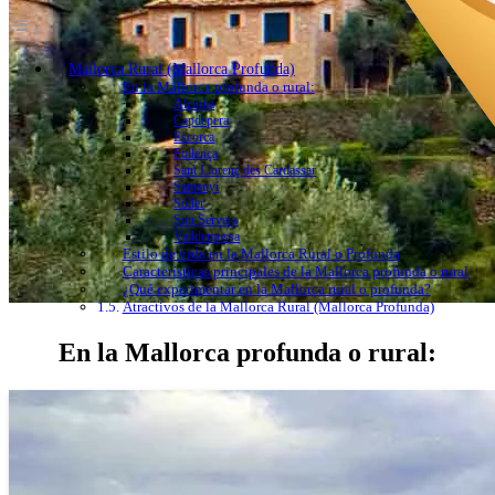
Mallorca Rural (Mallorca Profunda)
En la Mallorca profunda o rural:
Alcúdia
Capdepera
Escorca
Pollença
Sant Llorenç des Cardassar
Santanyí
Sóller
Son Servera
Valldemossa
Estilo de vida en la Mallorca Rural o Profunda
Características principales de la Mallorca profunda o rural
¿Qué experimentar en la Mallorca rural o profunda?
Atractivos de la Mallorca Rural (Mallorca Profunda)
En la Mallorca profunda o rural: