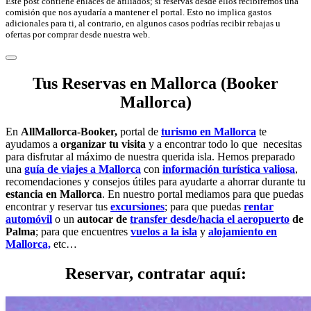
Este post contiene enlaces de afiliados; si reservas desde ellos recibiremos una
comisión que nos ayudaría a mantener el portal. Esto no implica gastos
adicionales para ti, al contrario, en algunos casos podrías recibir rebajas u
ofertas por comprar desde nuestra web.
Tus Reservas en Mallorca (Booker
Mallorca)
En
AllMallorca-Booker,
portal de
turismo en Mallorca
te
ayudamos a
organizar tu visita
y a encontrar todo lo que necesitas
para disfrutar al máximo de nuestra querida isla. Hemos preparado
una
guía de viajes a Mallorca
con
información turística valiosa
,
recomendaciones y consejos útiles para ayudarte a ahorrar durante tu
estancia en Mallorca
. En nuestro portal mediamos para que puedas
encontrar y reservar tus
excursiones
; para que puedas
rentar
automóvil
o un
autocar de
transfer desde/hacia el aeropuerto
de
Palma
; para que encuentres
vuelos a la isla
y
alojamiento en
Mallorca,
etc…
Reservar, contratar aquí: