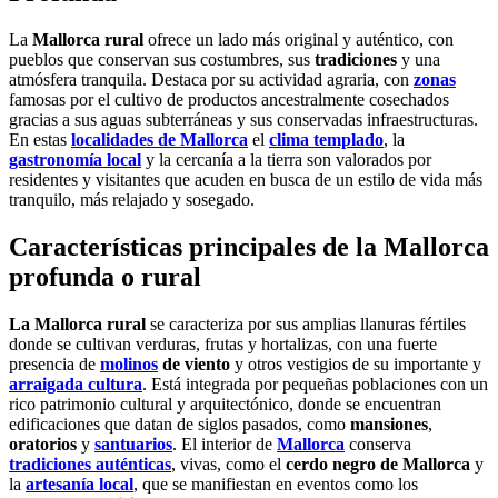
La
Mallorca rural
ofrece un lado más original y auténtico, con
pueblos que conservan sus costumbres, sus
tradiciones
y una
atmósfera tranquila. Destaca por su actividad agraria, con
zonas
famosas por el cultivo de productos ancestralmente cosechados
gracias a sus aguas subterráneas y sus conservadas infraestructuras.
En estas
localidades de Mallorca
el
clima templado
, la
gastronomía local
y la cercanía a la tierra son valorados por
residentes y visitantes que acuden en busca de un estilo de vida más
tranquilo, más relajado y sosegado.
Características principales de la Mallorca
profunda o rural
La Mallorca rural
se caracteriza por sus amplias llanuras fértiles
donde se cultivan verduras, frutas y hortalizas, con una fuerte
presencia de
molinos
de viento
y otros vestigios de su importante y
arraigada cultura
. Está integrada por pequeñas poblaciones con un
rico patrimonio cultural y arquitectónico, donde se encuentran
edificaciones que datan de siglos pasados, como
mansiones
,
oratorios
y
santuarios
. El interior de
Mallorca
conserva
tradiciones auténticas
, vivas, como el
cerdo negro de Mallorca
y
la
artesanía local
, que se manifiestan en eventos como los