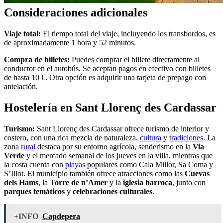
Consideraciones adicionales
Viaje total:
El tiempo total del viaje, incluyendo los transbordos, es
de aproximadamente 1 hora y 52 minutos.
Compra de billetes:
Puedes comprar el billete directamente al
conductor en el autobús. Se aceptan pagos en efectivo con billetes
de hasta 10 €. Otra opción es adquirir una tarjeta de prepago con
antelación.
Hostelería en Sant Llorenç des Cardassar
Turismo:
Sant Llorenç des Cardassar ofrece turismo de interior y
costero, con una rica mezcla de naturaleza,
cultura
y
tradiciones
. La
zona
rural
destaca por su entorno agrícola, senderismo en la
Via
Verde
y el mercado semanal de los jueves en la villa, mientras que
la costa cuenta con
playas
populares como Cala Millor, Sa Coma y
S’Illot. El municipio también ofrece atracciones como las
Cuevas
dels Hams
, la
Torre de n’Amer
y la
iglesia barroca
, junto con
parques temáticos
y
celebraciones culturales
.
+INFO
Capdepera