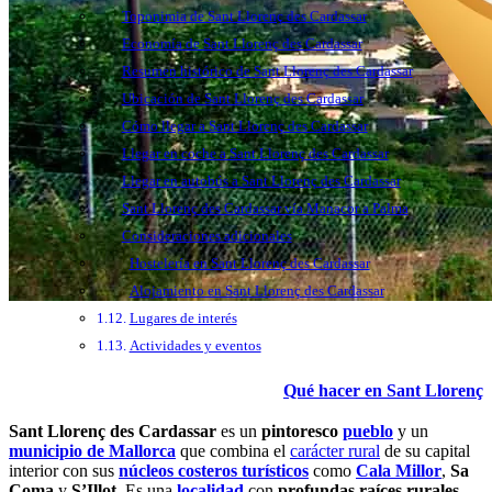
Toponimia de Sant Llorenç des Cardassar
Economía de Sant Llorenç des Cardassar
Resumen histórico de Sant Llorenç des Cardassar
Ubicación de Sant Llorenç des Cardassar
Cómo llegar a Sant Llorenç des Cardassar
Llegar en coche a Sant Llorenç des Cardassar
Llegar en autobús a Sant Llorenç des Cardassar
Sant Llorenç des Cardassar vía Manacor a Palma
Consideraciones adicionales
Hostelería en Sant Llorenç des Cardassar
Alojamiento en Sant Llorenç des Cardassar
Lugares de interés
Actividades y eventos
Qué hacer en Sant Llorenç
Sant Llorenç des Cardassar
es un
pintoresco
pueblo
y un
municipio de Mallorca
que combina el
carácter rural
de su capital
interior con sus
núcleos costeros
turísticos
como
Cala Millor
,
Sa
Coma
y
S’Illot
. Es una
localidad
con
profundas raíces rurales
,