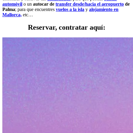
automóvil
o un
autocar de
transfer desde/hacia el aeropuerto
de
Palma
; para que encuentres
vuelos a la isla
y
alojamiento en
Mallorca,
etc…
Reservar, contratar aquí: