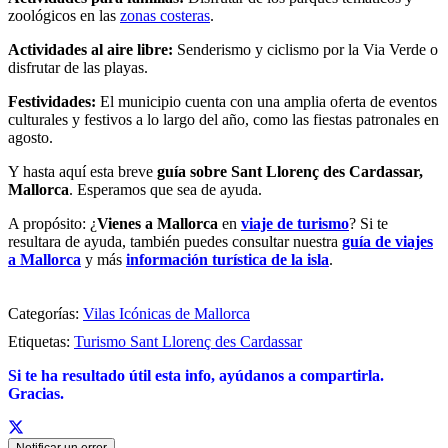
zoológicos en las
zonas costeras
.
Actividades al aire libre:
Senderismo y ciclismo por la Via Verde o
disfrutar de las playas.
Festividades:
El municipio cuenta con una amplia oferta de eventos
culturales y festivos a lo largo del año, como las fiestas patronales en
agosto.
Y hasta aquí esta breve
guía sobre Sant Llorenç des Cardassar,
Mallorca
. Esperamos que sea de ayuda.
A propósito: ¿
Vienes a Mallorca
en
viaje de turismo
? Si te
resultara de ayuda, también puedes consultar nuestra
guía de viajes
a Mallorca
y más
información turística de la isla
.
Categorías:
Vilas Icónicas de Mallorca
Etiquetas:
Turismo Sant Llorenç des Cardassar
Si te ha resultado útil esta info,
ayúdanos a c
ompartirla.
Gracias.
Notificar un error