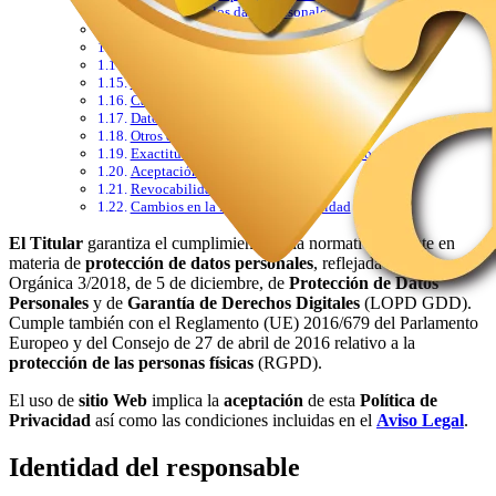
Seguridad de los datos personales
Plazo de conservación de tus datos
Contenido de otros sitios web
Política de cookies
Legitimación para el tratamiento de datos
Categorías de datos personales
Datos obtenidos en la navegación Web
Otros destinatarios de datos personales
Exactitud y veracidad de los datos personales
Aceptación y consentimiento
Revocabilidad
Cambios en la Política de Privacidad
El Titular
garantiza el cumplimiento de la normativa vigente en
materia de
protección de datos personales
, reflejada en la Ley
Orgánica 3/2018, de 5 de diciembre, de
Protección de Datos
Personales
y de
Garantía de Derechos Digitales
(LOPD GDD).
Cumple también con el Reglamento (UE) 2016/679 del Parlamento
Europeo y del Consejo de 27 de abril de 2016 relativo a la
protección de las personas físicas
(RGPD).
El uso de
sitio Web
implica la
aceptación
de esta
Política de
Privacidad
así como las condiciones incluidas en el
Aviso Legal
.
Identidad del responsable