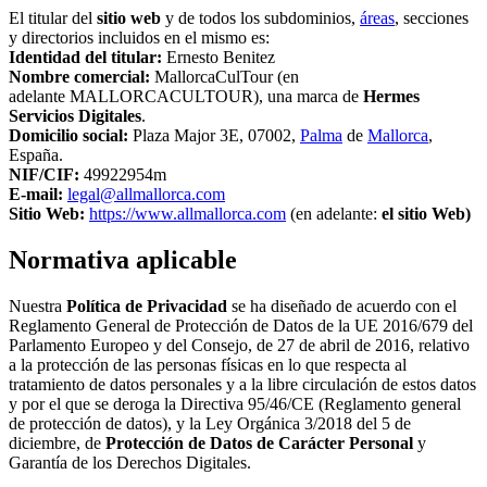
El titular del
sitio web
y de todos los subdominios,
áreas
, secciones
y directorios incluidos en el mismo es:
Identidad del titular:
Ernesto Benitez
Nombre comercial:
MallorcaCulTour (en
adelante MALLORCACULTOUR), una marca de
Hermes
Servicios Digitales
.
Domicilio social:
Plaza Major 3E, 07002,
Palma
de
Mallorca
,
España.
NIF/CIF:
49922954m
E-mail:
legal@allmallorca.com
Sitio Web:
https://www.allmallorca.com
(en adelante:
el sitio Web)
Normativa aplicable
Nuestra
Política de Privacidad
se ha diseñado de acuerdo con el
Reglamento General de Protección de Datos de la UE 2016/679 del
Parlamento Europeo y del Consejo, de 27 de abril de 2016, relativo
a la protección de las personas físicas en lo que respecta al
tratamiento de datos personales y a la libre circulación de estos datos
y por el que se deroga la Directiva 95/46/CE (Reglamento general
de protección de datos), y la Ley Orgánica 3/2018 del 5 de
diciembre, de
Protección de Datos de Carácter Personal
y
Garantía de los Derechos Digitales.