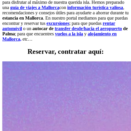
para disfrutar al máximo de nuestra querida isla. Hemos preparado
una
guía de viajes a Mallorca
con
información turística valiosa
,
recomendaciones y consejos útiles para ayudarte a ahorrar durante tu
estancia en Mallorca
. En nuestro portal mediamos para que puedas
encontrar y reservar tus
excursiones
; para que puedas
rentar
automóvil
o un
autocar de
transfer desde/hacia el aeropuerto
de
Palma
; para que encuentres
vuelos a la isla
y
alojamiento en
Mallorca,
etc…
Reservar, contratar aquí: