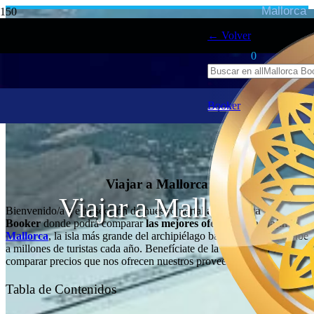
Mallorca
← Volver
0
Booker
Viajar a Mallorca
Viajar a Mallorca
Bienvenido/a a esta sección de nuestro portal
allMallorca
Booker
donde podrá comparar
las mejores ofertas para viajar a
Mallorca
, la isla más grande del archipiélago balear.
Mallorca
recibe
a millones de turistas cada año. Benefíciate de la posibilidad de
comparar precios que nos ofrecen nuestros proveedores.
Tabla de Contenidos