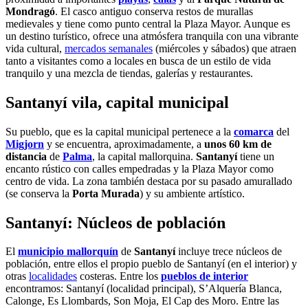
Mondragó
. El casco antiguo conserva restos de murallas
medievales y tiene como punto central la Plaza Mayor. Aunque es
un destino turístico, ofrece una atmósfera tranquila con una vibrante
vida cultural,
mercados semanales
(miércoles y sábados) que atraen
tanto a visitantes como a locales en busca de un estilo de vida
tranquilo y una mezcla de tiendas, galerías y restaurantes.
Santanyí vila, capital municipal
Su pueblo, que es la capital municipal pertenece a la
comarca
del
Migjorn
y se encuentra, aproximadamente, a
unos 60 km de
distancia
de
Palma
, la capital mallorquina.
Santanyí
tiene un
encanto rústico con calles empedradas y la Plaza Mayor como
centro de vida. La zona también destaca por su pasado amurallado
(se conserva la
Porta Murada
) y su ambiente artístico.
Santanyí: Núcleos de población
El
municipio mallorquín
de
Santanyí
incluye trece núcleos de
población, entre ellos el propio pueblo de Santanyí (en el interior) y
otras
localidades
costeras. Entre los
pueblos de interior
encontramos: Santanyí (localidad principal), S’Alquería Blanca,
Calonge, Es Llombards, Son Moja, El Cap des Moro. Entre las