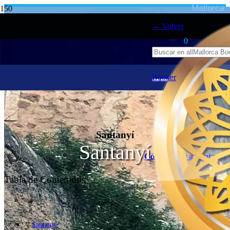
Mallorca
← Volver
0
Booker
Santanyí
Santanyí
Cómo llegar a Santanyí
Tabla de Contenidos
Santanyí