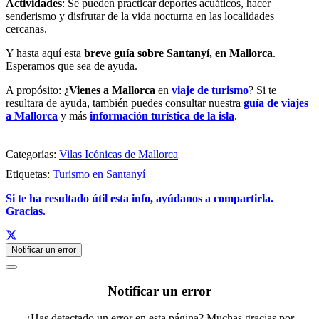
Actividades
: Se pueden practicar deportes acuáticos, hacer
senderismo y disfrutar de la vida nocturna en las localidades
cercanas.
Y hasta aquí esta
breve guía sobre Santanyí, en Mallorca
.
Esperamos que sea de ayuda.
A propósito: ¿
Vienes a Mallorca
en
viaje de turismo
? Si te
resultara de ayuda, también puedes consultar nuestra
guía de viajes
a Mallorca
y más
información turística de la isla
.
Categorías:
Vilas Icónicas de Mallorca
Etiquetas:
Turismo en Santanyí
Si te ha resultado útil esta info,
ayúdanos a c
ompartirla.
Gracias.
Notificar un error
Notificar un error
¿Has detectado un error en esta página? Muchas gracias por