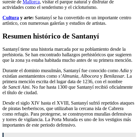
sureste de
Mallorca
, visitar el parque natural y disfrutar de
actividades como el senderismo y el cicloturismo.
Cultura
y arte:
Santanyí se ha convertido en un importante centro
artístico, con numerosas galerías y estudios de artistas.
Resumen histórico de Santanyí
Santanyí tiene una historia marcada por su poblamiento desde la
prehistoria. Se han encontrado hallazgos prehistóricos que sugieren
que la zona ya estaba habitada mucho antes de su primera mención.
Durante el dominio musulmán, Santanyí fue conocido como
Adia
y
existían asentamientos como
s’Almunia
,
Albocora
y
Benilassar
. La
primera mención escrita del lugar data de 1236, con el nombre
de
Sancti Aini
. No fue hasta 1300 que Santanyí recibió oficialmente
el título de ciudad.
Desde el siglo XIV hasta el XVIII, Santanyí sufrió repetidos ataques
de piratas berberiscos, que utilizaban la cercana isla de Cabrera
como refugio. Para protegerse, se construyeron murallas defensivas
y torres de vigilancia. La Porta Murada es uno de los vestigios más
importantes de este periodo defensivo.