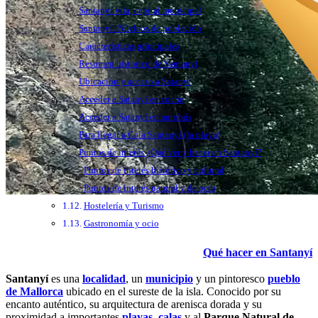
Santanyí vila, capital municipal
Santanyí: Núcleos de población
Características principales
Resumen histórico de Santanyí
Ubicación y acceso a Satanyí
Acceder a Satanyí en coche
Acceder a Satanyí en autobús
Para llegar a Cala Santanyí (la playa)
Puntos de interés ¿Qué ver y hacer en Santanyí?
Puntos de interés histórico y cultural
Puntos de interés natural y de ocio
Hostelería y Turismo
Gastronomía y ocio
Qué hacer en Santanyí
Santanyí
es una
localidad
, un
municipio
y un pintoresco
pueblo
de Mallorca
ubicado en el sureste de la isla. Conocido por su
encanto auténtico, su arquitectura de arenisca dorada y su
proximidad a importantes
playas
,
calas
y al
Parque Natural de