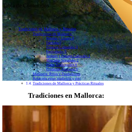
Tabla de Contenidos
Tradiciones en Mallorca y Rituales
Tradiciones en Mallorca:
Bebidas y Licores 0
Enología 0
Espacios Comunales 0
Festividades 0
Jardines y Paisajes Culturales 1
Mercados Semanales 2
Platos Tradicionales 6
Productos Artesanos 0
Mallorca: Ritos y Tradiciones
Relación entre tradición y rito
Tradiciones de Mallorca y Prácticas Rituales
Tradiciones en Mallorca: