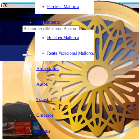
Mallorca
+27°C
Ferries a Mallorca
← Volver
Alojamiento
0
Hotel en Mallorca
Renta Vacacional Mallorca
Atracciones
Autos
Transfer
Cruceros
Seguro