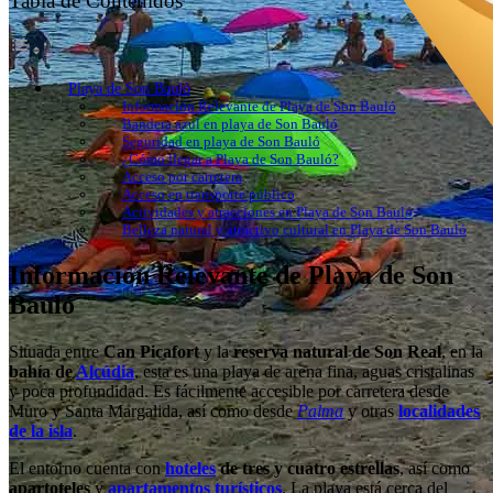
Tabla de Contenidos
Playa de Son Bauló
Información Relevante de Playa de Son Bauló
Bandera azul en playa de Son Bauló
Seguridad en playa de Son Bauló
¿Cómo llegar a Playa de Son Bauló?
Acceso por carretera
Acceso en transporte público
Actividades y atracciones en Playa de Son Bauló
Belleza natural y atractivo cultural en Playa de Son Bauló
Información Relevante de Playa de Son
Bauló
Situada entre
Can Picafort
y la
reserva natural de Son Real
, en la
bahía de
Alcúdia
, esta es una playa de arena fina, aguas cristalinas
y poca profundidad. Es fácilmente accesible por carretera desde
Muro y Santa Margalida, así como desde
Palma
y otras
localidades
de la isla
.
El entorno cuenta con
hoteles
de tres y cuatro estrellas
, así como
apartoteles
y
apartamentos turísticos
. La playa está cerca del