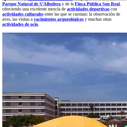
Parque Natural de S’Albufera
y de la
Finca Pública Son Real
,
ofreciendo una excelente mezcla de
actividades deportivas
con
actividades culturales
entre las que se cuentan: la observación de
aves, las visitas a
yacimientos arqueológicos
y muchas otras
actividades de ocio
.