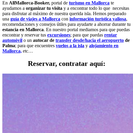
En
AllMallorca-Booker,
portal de
turismo en Mallorca
te
ayudamos a
organizar tu visita
y a encontrar todo lo que necesitas
para disfrutar al máximo de nuestra querida isla. Hemos preparado
una
guía de viajes a Mallorca
con
información turística valiosa
,
recomendaciones y consejos útiles para ayudarte a ahorrar durante tu
estancia en Mallorca
. En nuestro portal mediamos para que puedas
encontrar y reservar tus
excursiones
; para que puedas
rentar
automóvil
o un
autocar de
transfer desde/hacia el aeropuerto
de
Palma
; para que encuentres
vuelos a la isla
y
alojamiento en
Mallorca,
etc…
Reservar, contratar aquí: