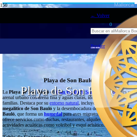
Mallorca
← Volver
0
Booker
Playa de Son Bauló
Playa de Son Bauló
La
Playa de Son Bauló
en
Can Picafort
,
Santa Margalida
, es un
arenal urbano con arena fina y aguas claras, ideal para
familias. Destaca por su
entorno natural
, incluyendo el
sepulcro
megalítico de Son Bauló
y la desembocadura del
torrente de Son
Bauló
, que forma un
humedal
para aves migratorias. Además,
ofrece servicios como duchas, restaurantes, alquiler de sombrillas y
actividades acuáticas como voleibol y esquí acuático.