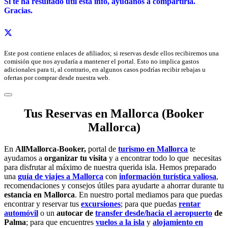
Si te ha resultado útil esta info,
ayúdanos a c
ompartirla.
Gracias.
Este post contiene enlaces de afiliados; si reservas desde ellos recibiremos una
comisión que nos ayudaría a mantener el portal. Esto no implica gastos
adicionales para ti, al contrario, en algunos casos podrías recibir rebajas u
ofertas por comprar desde nuestra web.
Tus Reservas en Mallorca (Booker
Mallorca)
En
AllMallorca-Booker,
portal de
turismo en Mallorca
te
ayudamos a
organizar tu visita
y a encontrar todo lo que necesitas
para disfrutar al máximo de nuestra querida isla. Hemos preparado
una
guía de viajes a Mallorca
con
información turística valiosa
,
recomendaciones y consejos útiles para ayudarte a ahorrar durante tu
estancia en Mallorca
. En nuestro portal mediamos para que puedas
encontrar y reservar tus
excursiones
; para que puedas
rentar
automóvil
o un
autocar de
transfer desde/hacia el aeropuerto
de
Palma
; para que encuentres
vuelos a la isla
y
alojamiento en