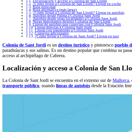
Localización y acceso a Colonia de San Llordi
¿Cómo llegar a Colonia de San Llordi? Llegar en coche
Ruta principal
Ruta alternativa (más larga)
¿Cómo llegar a Colonia de San Llordi? Llegar en autobús
Autobús desde Palma a Colonia Sant Jordi
Autobús desde otras localidades a Colonia Sant Jordi
Notas importantes destino Colonia de San Llordi
Líneas de autobús que conectan con Colonia Sant Jordi
Líneas directas a Colonia Sant Jordi
Líneas con transbordo a Colonia Sant Jordi
Consejos adicionales
¿Cómo llegar a Colonia de Sant Jordi? Llegar en taxi
Colonia de Sant Jordi
es un
destino turístico
y pintoresco
pueblo d
paradisíacas y sus salinas. Es un destino popular que combina su pasa
acceso al archipiélago de Cabrera.
Localización y acceso a Colonia de San Llo
La Colonia de Sant Jordi se encuentra en el extremo sur de
Mallorca
,
transporte público
, usando
líneas de autobús
desde la Estación Int