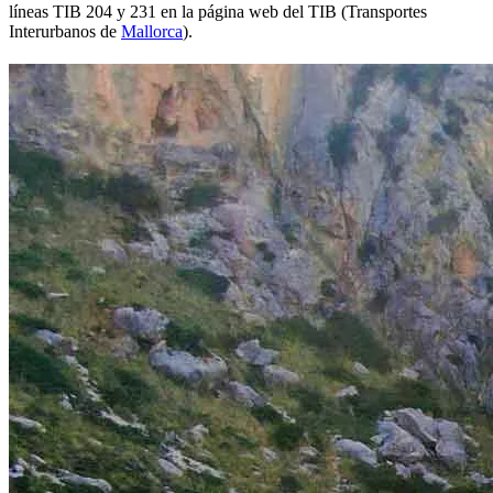
líneas TIB 204 y 231 en la página web del TIB (Transportes
Interurbanos de
Mallorca
).