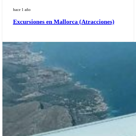
hace 1 año
Excursiones en Mallorca (Atracciones)