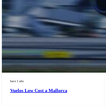
hace 1 año
Vuelos Low Cost a Mallorca