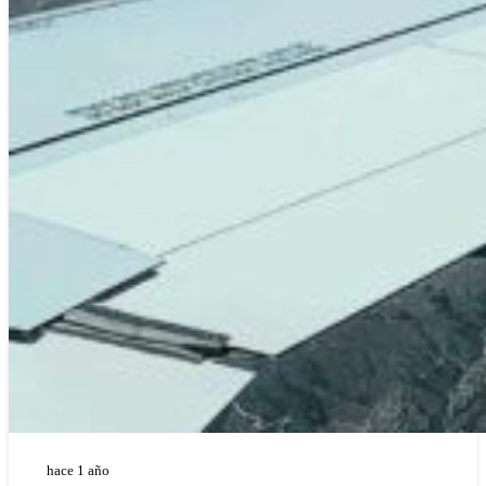
hace 1 año