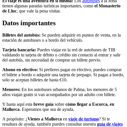
El viaje es una aventura en sí misma:
Los
autobuses
a la zona
tienen algunas paradas turísticas importantes, como
el Monasterio
de Lluc
, que vale la pena visitar.
Datos importantes
Billetes del autobús:
Se pueden adquirir en puntos de venta, en la
estación de autobuses o a bordo del vehículo.
Tarjeta bancaria:
Puedes viajar en la red de autobuses de TIB
validando tu tarjeta de débito o crédito sin contacto al entrar y salir
del autobús, sin necesidad de comprar un billete previo.
Abono en efectivo:
Si prefieres pagar en efectivo, puedes comprar
el billete a bordo o adquirir una tarjeta de prepago. Si pagas a bordo,
solo se aceptan billetes de hasta €10.
Menores:
En los autobuses urbanos de Palma, los menores de 5
años viajan gratis si van acompañados por un adulto con billete.
Y hasta aquí esta
breve guía
sobre
cómo llegar a Escorca, en
Mallorca
. Esperamos que sea de ayuda.
A propósito: ¿
Vienes a Mallorca
en
viaje de turismo
? Si te
resultara de ayuda, también puedes consultar nuestra
guía de viajes