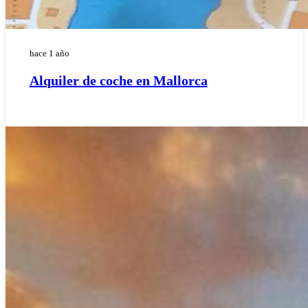
hace 1 año
Alquiler de coche en Mallorca