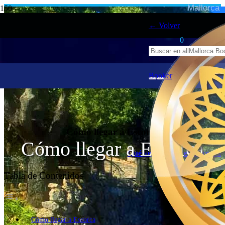
Mallorca
← Volver
0
Booker
Cómo llegar a Escorca
Cómo llegar a Escorca
Qué ver y hacer en Escorca
Tabla de Contenidos
Cómo llegar a Escorca