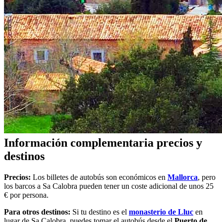
Información complementaria precios y
destinos
Precios:
Los billetes de autobús son económicos en
Mallorca
, pero
los barcos a Sa Calobra pueden tener un coste adicional de unos 25
€ por persona.
Para otros destinos:
Si tu destino es el
monasterio de Lluc
en
lugar de Sa Calobra, puedes tomar el autobús desde el
Puerto de