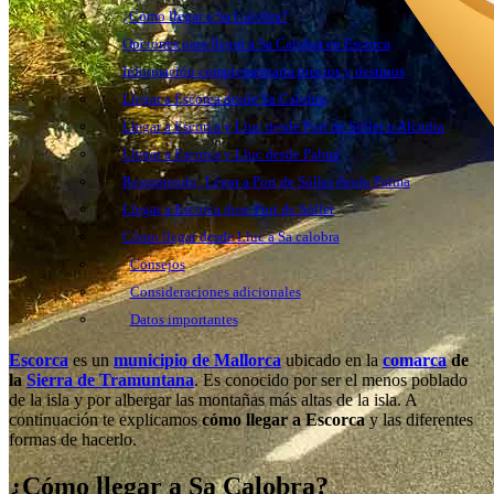
¿Cómo llegar a Sa Calobra?
Opciones para llegar a Sa Calobra en Escorca
Información complementaria precios y destinos
Llegar a Escorca desde Sa Calobra
Llegar a Escorca y Lluc desde Port de Sóller o Alcudia
Llegar a Escorca y Lluc desde Palma
Resumiendo: Légar a Port de Sóller desde Palma
Llegar a Escorca dese Port de Sóller
Cómo llegar desde Lluc a Sa calobra
Consejos
Consideraciones adicionales
Datos importantes
Escorca
es un
municipio de Mallorca
ubicado en la
comarca
de
la
Sierra de Tramuntana
. Es conocido por ser el menos poblado
de la isla y por albergar las montañas más altas de la isla. A
continuación te explicamos
cómo llegar a Escorca
y las diferentes
formas de hacerlo.
¿Cómo llegar a Sa Calobra?