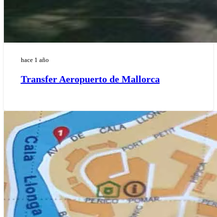
hace 1 año
Transfer Aeropuerto de Mallorca