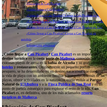
Ubicación de Can Picafort
¿Cómo llegar a Can Picafort?
¿Cómo llegar a Can Picafort? Llegar a Can Picafort en Taxi
¿Cómo llegar a Can Picafort? Llegar a Can Picafort en coche
¿Cómo llegar a Can Picafort? Llegar a Can Picafort en Taxi
¿Cómo llegar a Can Picafort? Llegar a Can Picafort en
autobús
Información adicional
¿Cómo llegar a
Can Picafort
?
Can Picafort
es un importante
destino turístico
en la
costa norte de
Mallorca
, conocido por sus
extensas playas de arena en la
bahía de Alcudia
y su gran oferta de
hoteles
y
restaurantes
. Originalmente un pequeño pueblo
pesquero, se ha desarrollado en un destino vacacional que combina
la vida de playa con un ambiente familiar y tranquilo. Además de las
playas, ofrece actividades en la naturaleza, como visitas al
Parque
Natural de
S’Albufera
y a la
Finca Pública de Son Real
y es un
punto de partida estratégico para explorar el resto de la isla.
Can
Picafort
es, en definitiva, uno de los más aclamados
resorts
turísticos de Mallorca
.