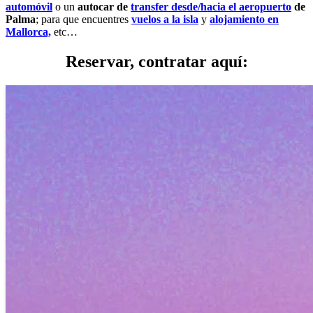
automóvil
o un
autocar de
transfer desde/hacia el aeropuerto
de
Palma
; para que encuentres
vuelos a la isla
y
alojamiento en
Mallorca,
etc…
Reservar, contratar aquí: